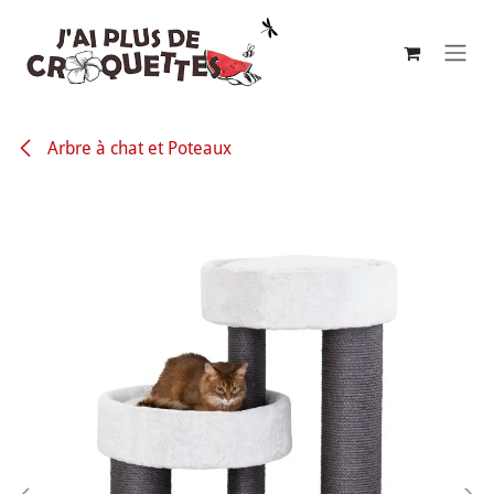
Se rendre au contenu
Arbre à chat et Poteaux