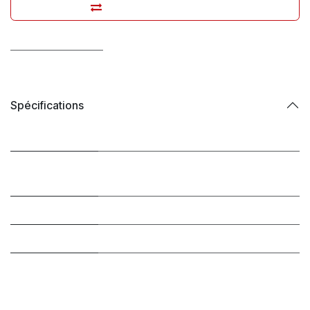
Ajouter pour comparer
Conditions générales
Livraison : 2-3 jours ouvrables
Spécifications
Marque
Belcando
Conditionnement
Boite
/ Type
Saveur
Saumon
Bio ?
Non (conventionnel)
Animal de
Chiens
destination