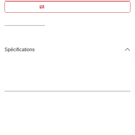
Ajouter pour comparer
Conditions générales
Livraison : 2-3 jours ouvrables
Spécifications
Marque
Max & Molly
Marque
:
Max & Molly
Code-barres:
4894512059481
Référence interne:
54296-002