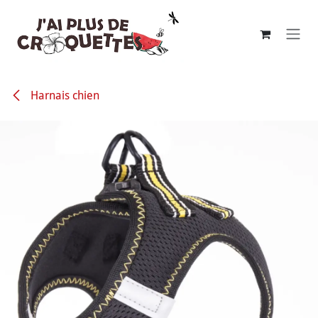
Se rendre au contenu
Harnais chien