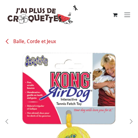
Se rendre au contenu
Balle, Corde et Jeux