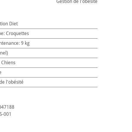
Gestion de l'obésité
ption Diet
pe
:
Croquettes
ntenance
:
9 kg
nel)
:
Chiens
e
de l'obésité
047188
5-001