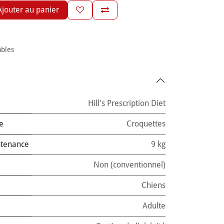
jouter au panier
ables
Hill's Prescription Diet
e
Croquettes
ntenance
9 kg
Non (conventionnel)
Chiens
Adulte