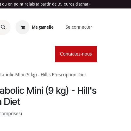
t) ou
en point relais
(à partir de 39 euros d'achat)
Se connecter
Ma gamelle
'Été
Contactez-nous
bolic Mini (9 kg) - Hill's Prescription Diet
olic Mini (9 kg) - Hill's
n Diet
 comprises)