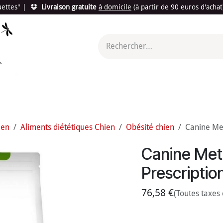
quettes"
|
Livraison gratuite
à domicile
(à partir de 90 euros d'acha
utés
Promotions
Le "Made in France"
Le "Bio"
c'est l
ien
Aliments diététiques Chien
Obésité chien
Canine Meta
Canine Metab
Prescriptio
76,58
€
(Toutes taxes