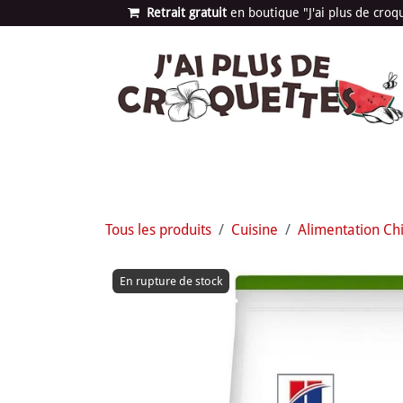
Se rendre au contenu
Retrait gratuit
en bou​​​​​​tique "J'ai plus de cro
Les univers
Nouvea
Tous les produits
Cuisine
Alimentation Ch
En rupture de stock