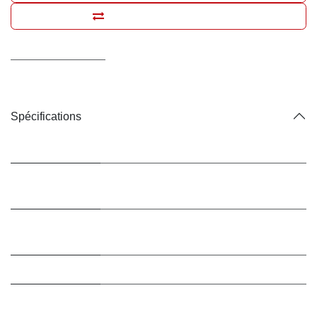
Ajouter pour comparer
Conditions générales
Livraison : 2-3 jours ouvrables
Spécifications
Marque
Hill's Prescription Diet
Conditionnement
Croquettes
/ Type
Conditionnement
12 kg
/ Contenance
Bio ?
Non (conventionnel)
Animal de
Chiens
destination