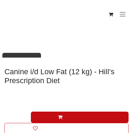
Se rendre au contenu
Troubles digestifs chien
En rupture de stock
Canine i/d Low Fat (12 kg) - Hill's
Prescription Diet
99,13
€
(Toutes taxes comprises)
Ajouter au panier
Ajouter à la liste de souhaits