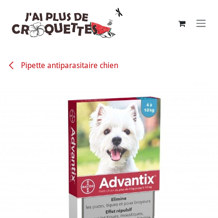
Se rendre au contenu
Pipette antiparasitaire chien