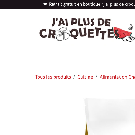
Se rendre au contenu
Retrait gratuit
en bou​​​​​​tique "J'ai plus de cro
Les univers
Nouvea
Tous les produits
Cuisine
Alimentation Ch