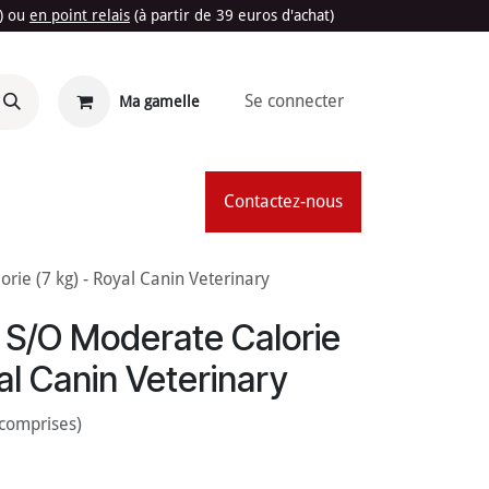
t) ou
en point relais
(à partir de 39 euros d'achat)
Se connecter
Ma gamelle
'Été
Contactez-nous
rie (7 kg) - Royal Canin Veterinary
 S/O Moderate Calorie
yal Canin Veterinary
 comprises)