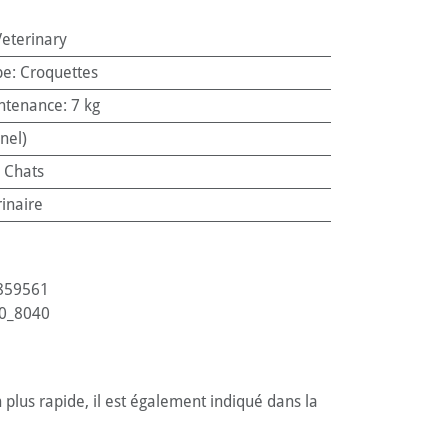
Veterinary
pe
:
Croquettes
ntenance
:
7 kg
nel)
:
Chats
rinaire
859561
0_8040
 plus rapide, il est également indiqué dans la