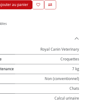
jouter au panier
ables
Royal Canin Veterinary
e
Croquettes
ntenance
7 kg
Non (conventionnel)
Chats
Calcul urinaire