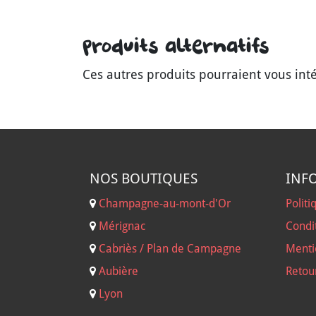
Produits alternatifs
Ces autres produits pourraient vous int
NOS B
OUTIQUES
INF
Champagne-au-mont-d'Or
Politi
Mérignac
Condi
Cabriès / Plan de Campagne
Menti
Aubière
Retou
Lyon