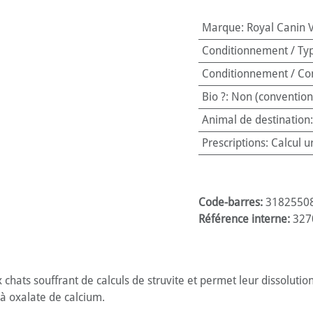
Marque
:
Royal Canin 
Conditionnement / Ty
Conditionnement / Co
Bio ?
:
Non (convention
Animal de destination
Prescriptions
:
Calcul u
Code-barres:
3182550
Référence interne:
327
chats souffrant de calculs de struvite et permet leur dissolution
t à oxalate de calcium.