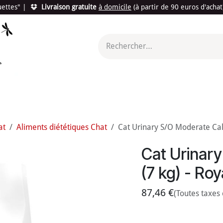
quettes"
|
Livraison gratuite
à domicile
(à partir de 90 euros d'acha
utés
Promotions
Le "Made in France"
Le "Bio"
c'est l
at
Aliments diététiques Chat
Cat Urinary S/O Moderate Calo
Cat Urinary
(7 kg) - Ro
87,46
€
(Toutes taxes