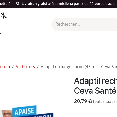
quettes"
|
Livraison gratuite
à domicile
(à partir de 90 euros d'acha
utés
Promotions
Le "Made in France"
Le "Bio"
c'est l
t soin
Anti-stress
Adaptil recharge flacon (48 ml) - Ceva Sa
Adaptil rec
Ceva Santé
20,79
€
(Toutes taxes