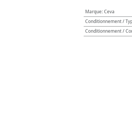
Marque
:
Ceva
Conditionnement / Ty
Conditionnement / Co
Animal de destination
Age de l'animal
:
Adult
Soin spécifique
:
Gestio
Code-barres:
3411112
Référence interne:
303
c la
recharge Adaptil Calm
de
Ceva Santé
, idéale pour mainten