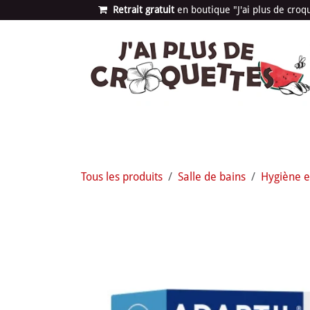
Se rendre au contenu
Retrait gratuit
en bou​​​​​​tique "J'ai plus de cro
Les univers
Nouvea
Tous les produits
Salle de bains
Hygiène e