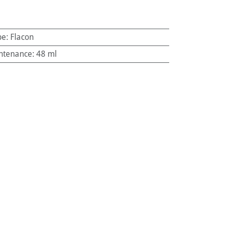
pe
:
Flacon
ntenance
:
48 ml
:
Chiens
e
,
Chiot
n du stress
168774
7
ir un environnement serein pour votre chien au