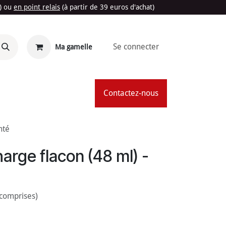
t) ou
en point relais
(à partir de 39 euros d'achat)
Se connecter
Ma gamelle
'Été
Contactez-nous
nté
harge flacon (48 ml) -
 comprises)