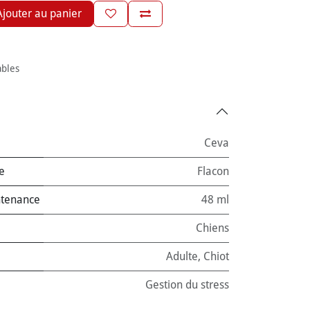
jouter au panier
ables
Ceva
e
Flacon
ntenance
48 ml
Chiens
Adulte
,
Chiot
Gestion du stress