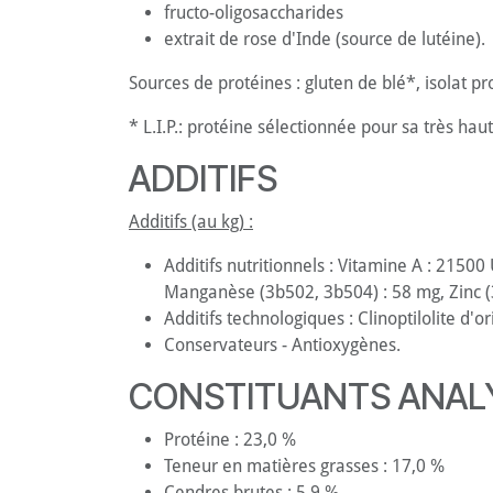
fructo-oligosaccharides
extrait de rose d'Inde (source de lutéine).
Sources de protéines : gluten de blé*, isolat pr
* L.I.P.: protéine sélectionnée pour sa très haute
ADDITIFS
Additifs (au kg) :
Additifs nutritionnels : Vitamine A : 2150
Manganèse (3b502, 3b504) : 58 mg, Zinc (
Additifs technologiques : Clinoptilolite d'o
Conservateurs - Antioxygènes.
CONSTITUANTS ANAL
Protéine : 23,0 %
Teneur en matières grasses : 17,0 %
Cendres brutes : 5,9 %