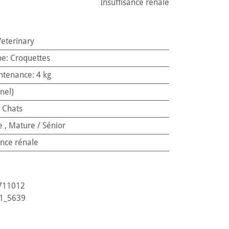
Insuffisance rénale
Veterinary
pe
:
Croquettes
ntenance
:
4 kg
nel)
:
Chats
e
,
Mature / Sénior
ance rénale
711012
1_5639