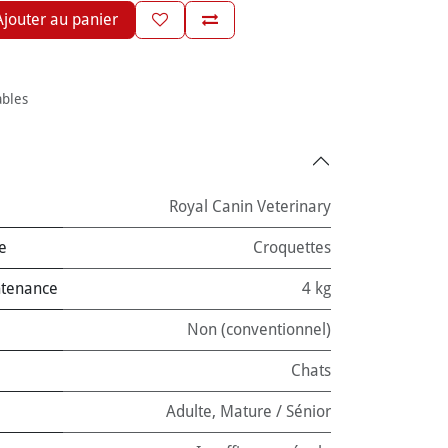
jouter au panier
ables
Royal Canin Veterinary
e
Croquettes
ntenance
4 kg
Non (conventionnel)
Chats
Adulte
,
Mature / Sénior