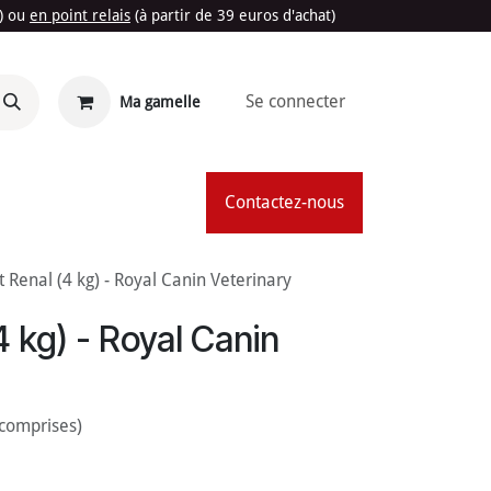
t) ou
en point relais
(à partir de 39 euros d'achat)
Se connecter
Ma gamelle
'Été
Contactez-nous
t Renal (4 kg) - Royal Canin Veterinary
4 kg) - Royal Canin
 comprises)