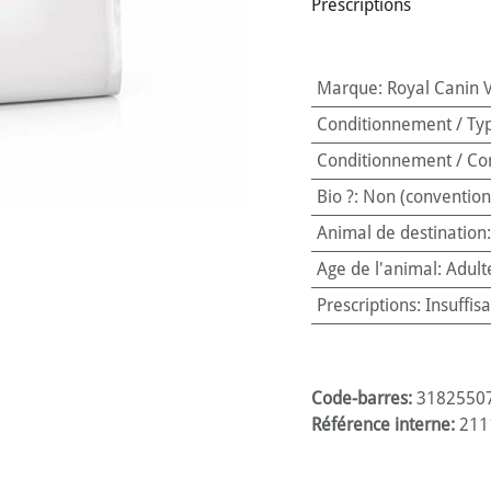
Prescriptions
Marque
:
Royal Canin 
Conditionnement / Ty
Conditionnement / Co
Bio ?
:
Non (convention
Animal de destination
Age de l'animal
:
Adult
Prescriptions
:
Insuffis
Code-barres:
3182550
Référence interne:
211