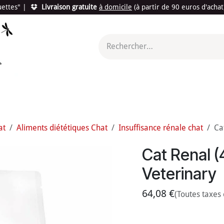
quettes"
|
Livraison gratuite
à domicile
(à partir de 90 euros d'acha
utés
Promotions
Le "Made in France"
Le "Bio"
c'est l
at
Aliments diététiques Chat
Insuffisance rénale chat
Ca
Cat Renal (
Veterinary
64,08
€
(Toutes taxes