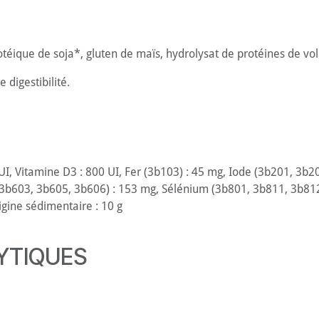
otéique de soja*, gluten de maïs, hydrolysat de protéines de vola
 digestibilité.
0 UI, Vitamine D3 : 800 UI, Fer (3b103) : 45 mg, Iode (3b201, 3b2
3b603, 3b605, 3b606) : 153 mg, Sélénium (3b801, 3b811, 3b812
rigine sédimentaire : 10 g
YTIQUES