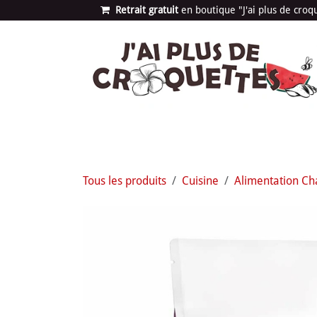
Se rendre au contenu
Retrait gratuit
en bou​​​​​​tique "J'ai plus de cro
Les univers
Nouvea
Tous les produits
Cuisine
Alimentation Ch