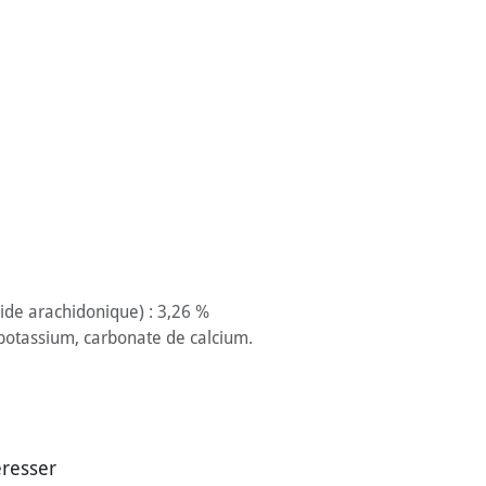
cide arachidonique) : 3,26 %
e potassium, carbonate de calcium.
éresser