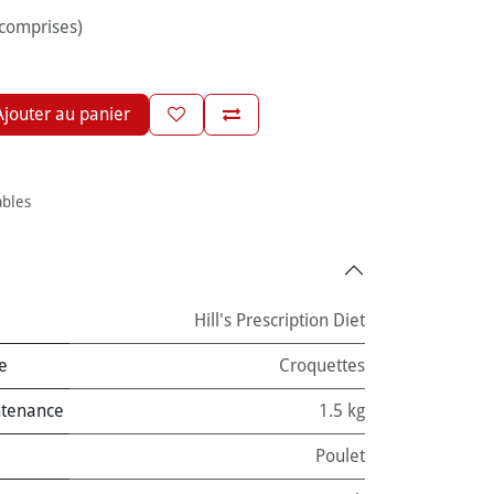
 comprises)
jouter au panier
ables
Hill's Prescription Diet
e
Croquettes
ntenance
1.5 kg
Poulet