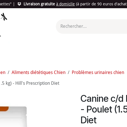
quettes"
|
Livraison gratuite
à domicile
(à partir de 90 euros d'acha
utés
Promotions
Le "Made in France"
Le "Bio"
c'est l
ien
Aliments diététiques Chien
Problèmes urinaires chien
5 kg) - Hill's Prescription Diet
Canine c/d 
- Poulet (1.5
Diet