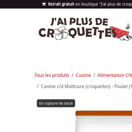
Se rendre au contenu
Retrait gratuit
en bou​​​​​​tique "J'ai plus de cro
Les univers
Nouvea
Tous les produits
Cuisine
Alimentation Ch
Canine c/d Multicare (croquettes) - Poulet (1.
En rupture de stock