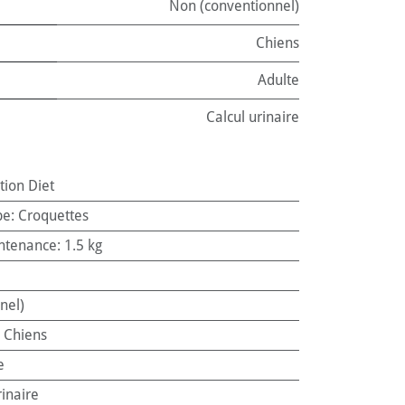
Non (conventionnel)
Chiens
Adulte
Calcul urinaire
ption Diet
pe
:
Croquettes
ntenance
:
1.5 kg
nel)
:
Chiens
e
rinaire