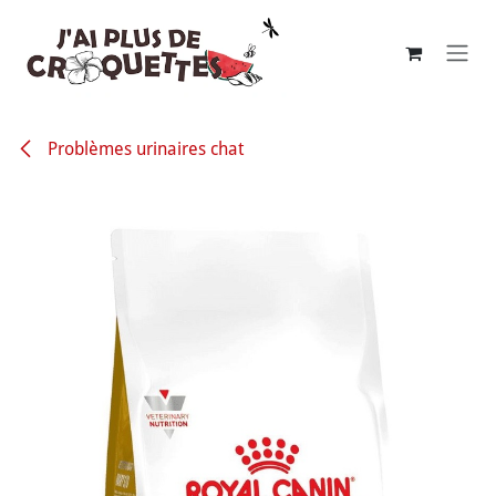
Se rendre au contenu
Problèmes urinaires chat