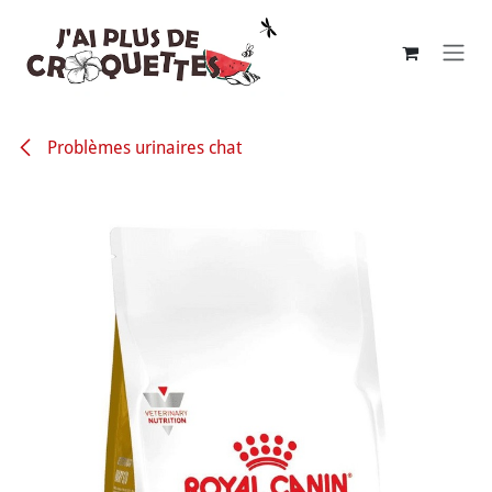
Se rendre au contenu
Problèmes urinaires chat