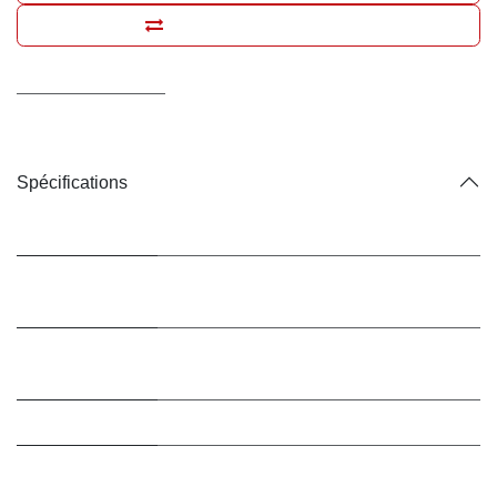
Ajouter pour comparer
Conditions générales
Livraison : 2-3 jours ouvrables
Spécifications
Marque
Hill's Prescription Diet
Conditionnement
Croquettes
/ Type
Conditionnement
1.5 kg
/ Contenance
Bio ?
Non (conventionnel)
Animal de
Chiens
destination