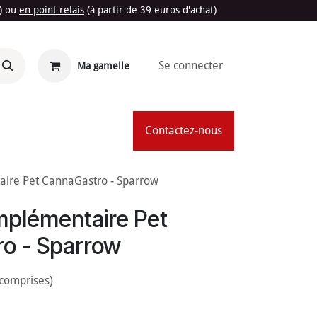
t) ou
en point relais
(à partir de 39 euros d'achat)
Se connecter
Ma gamelle
'Été
Contactez-nous
ire Pet CannaGastro - Sparrow
mplémentaire Pet
o - Sparrow
 comprises)