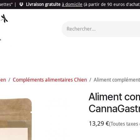
quettes"
|
Livraison gratuite
à domicile
(à partir de 90 euros d'acha
utés
Promotions
Le "Made in France"
Le "Bio"
c'est l
ien
Compléments alimentaires Chien
Aliment complémenta
Aliment co
CannaGastr
13,29
€
(Toutes taxes