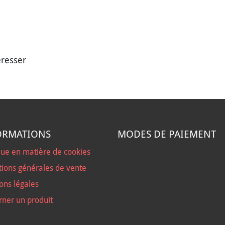
éresser
ORMATIONS
MODES DE PAIEMENT
que en matière de cookies
tions générales de vente
ons légales
rner un produit