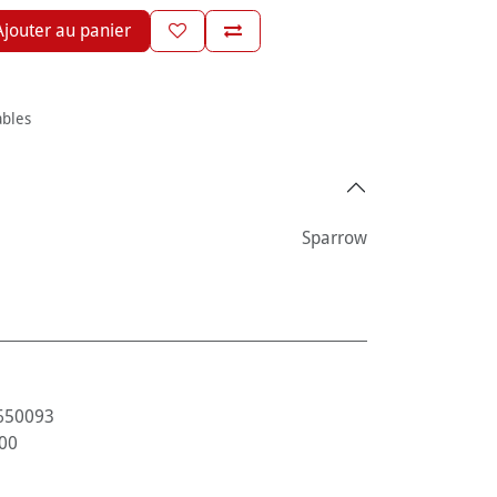
jouter au panier
ables
Sparrow
650093
00