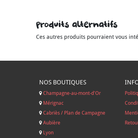
Produits alternatifs
Ces autres produits pourraient vous int
NOS B
OUTIQUES
INF
Champagne-au-mont-d'Or
Politi
Mérignac
Condi
Cabriès / Plan de Campagne
Menti
Aubière
Retou
Lyon