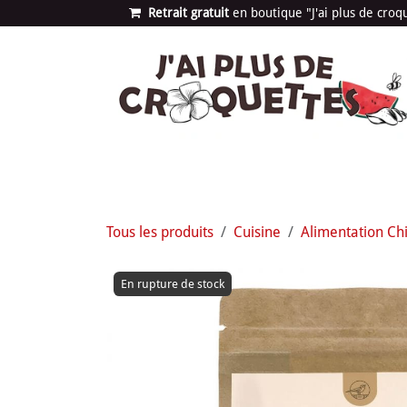
Se rendre au contenu
Retrait gratuit
en bou​​​​​​tique "J'ai plus de cro
Les univers
Nouvea
Tous les produits
Cuisine
Alimentation Ch
En rupture de stock