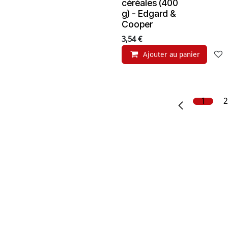
céréales (400
g) - Edgard &
Cooper
3,54
€
Ajouter au panier
1
2