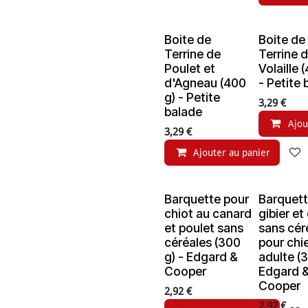
Boite de
Boite de
Terrine de
Terrine 
Poulet et
Volaille 
d'Agneau (400
- Petite
g) - Petite
3,29
€
balade
Ajou
3,29
€
Ajouter au panier
Barquette pour
Barquett
chiot au canard
gibier et
et poulet sans
sans cér
céréales (300
pour chi
g) - Edgard &
adulte (3
Cooper
Edgard 
Cooper
2,92
€
2,92
€