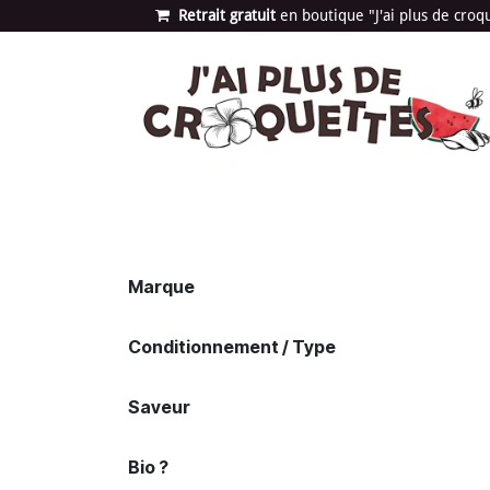
Se rendre au contenu
Retrait gratuit
en bou​​​​​​tique "J'ai plus de cro
Les univers
Nouvea
Marque
Conditionnement / Type
Saveur
Bio ?