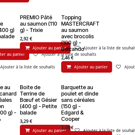
PREMIO Pâté
Topping
de
au saumon (110
MASTERCRAFT
(400 g)
g) - Trixie
au saumon
 balade
avec brocolis
2,92
€
(100 g) -
Ajouter au panier
Ajouter à la liste de souhai
Belcando
ter au panier
Ajouter à la liste de souhaits
2,46
€
Ajouter à la liste de souhaits
Ajouter au panier
Ajout
e au
Boite de
Barquette au
 canard
Terrine de
poulet et dinde
éales
Bœuf et Gésier
sans céréales
en
(400 g) - Petite
(150 g) -
00 g) -
balade
Edgard &
&
Cooper
3,29
€
2,08
€
Ajouter au panier
Ajouter à la liste de souhai