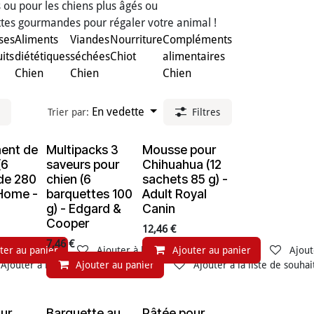
s ou pour les chiens plus âgés ou
ettes gourmandes pour régaler votre animal !
ses
Aliments
Viandes
Nourriture
Compléments
uits
diététiques
séchées
Chiot
alimentaires
Chien
Chien
Chien
En vedette
Trier par:
Filtres
ment de
Multipacks 3
Mousse pour
(6
saveurs pour
Chihuahua (12
de 280
chien (6
sachets 85 g) -
hHome -
barquettes 100
Adult Royal
g) - Edgard &
Canin
Cooper
12,46
€
7,46
€
ter au panier
Ajouter à la liste de souhaits
Ajouter au panier
Ajout
Ajouter à la liste de souhaits
Ajouter au panier
Ajouter à la liste de souhai
ur
Barquette au
Pâtée pour