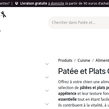
quettes"
|
Livraison gratuite
à domicile
(à partir de 90 euros d'acha
utés
Promotions
Le "Made in France"
Le "Bio"
c'est l
Produits
Cuisine
Aliment
Patée et Plats
Offrez à votre chien une alim
sélection de
pâtées et plats 
appétence
et leur texture fo
essentielle
tout en étant facil
ils contribuent à la vitalité, 