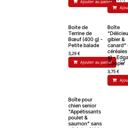
Ajouter au panier
Ajou
Boite de
Boîte
Terrine de
"Délicie
Bœuf (400 g) -
gibier &
Petite balade
canard"
céréales
3,29
€
g) - Edg
Ajouter au panier
Cooper
3,75
€
Ajou
Boîte pour
chien senior
"Appétissants
poulet &
saumon" sans