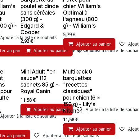
lliam's
poulet et dinde
chien William's
au
sans céréales
Optimal à
t
(300 g) -
l'agneau (800
00 g) -
Edgard &
g) - William's
s
Cooper
5,79
€
Ajouter à la liste de souhaits
2,92
€
Ajouter au panier
Ajout
ter au panier
Ajouter au panier
Ajouter à la liste de souhaits
Ajouter à la liste de souhai
te
Mini Adult "en
Multipack 6
et
sauce" (12
barquettes
ns
sachets 85 g) -
"recettes
 pour
Royal Canin
classiques"
ulte
pour chien (6 x
11,58
€
150 g) - Lily's
Ajouter au panier
Ajouter à la liste de souhai
&
Kitchen
Ajouter à la liste de souhaits
11,58
€
Ajouter au panier
Ajout
ter au panier
Ajouter à la liste de souhaits