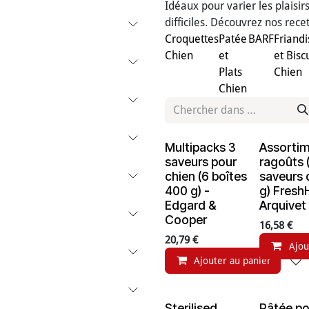
Idéaux pour varier les plaisir
difficiles. Découvrez nos rec
Croquettes
Patée
BARF
Friandi
Chien
et
et Bisc
Plats
Chien
Chien
Multipacks 3
Assorti
saveurs pour
ragoûts 
chien (6 boîtes
saveurs 
400 g) -
g) Fres
Edgard &
Arquivet
Cooper
16,58
€
20,79
€
Ajou
Ajouter au panier
Sterilised
Pâtée po