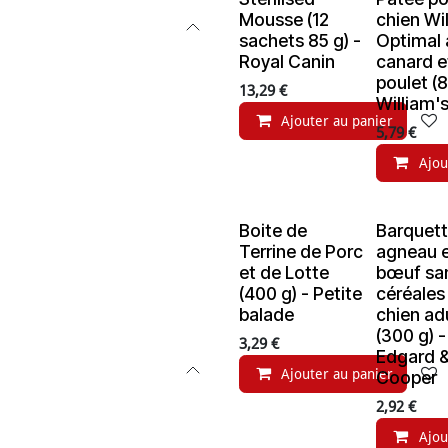
Mousse (12
chien Wi
sachets 85 g) -
Optimal 
Royal Canin
canard e
poulet (8
13,29
€
William'
Ajouter au panier
5,79
€
Ajou
Boite de
Barquet
Terrine de Porc
agneau 
et de Lotte
bœuf sa
(400 g) - Petite
céréales
balade
chien ad
(300 g) -
3,29
€
Edgard 
Ajouter au panier
Cooper
2,92
€
Ajou