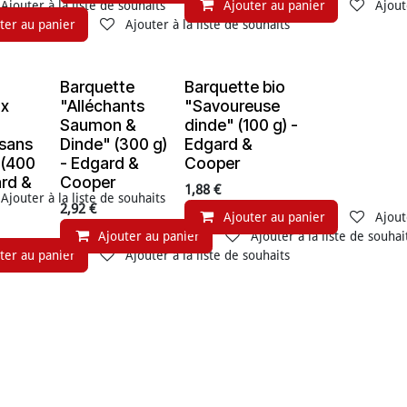
Ajouter à la liste de souhaits
Ajouter au panier
Ajout
ter au panier
Ajouter à la liste de souhaits
Barquette
Barquette bio
ux
"Alléchants
"Savoureuse
Saumon &
dinde" (100 g) -
 sans
Dinde" (300 g)
Edgard &
 (400
- Edgard &
Cooper
ard &
Cooper
1,88
€
Ajouter à la liste de souhaits
2,92
€
Ajouter au panier
Ajout
Ajouter au panier
Ajouter à la liste de souhai
ter au panier
Ajouter à la liste de souhaits