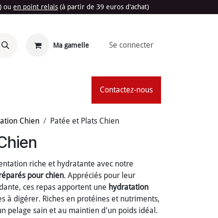
t) ou
en point relais
(à partir de 39 euros d'achat)
Se connecter
Ma gamelle
'Été
Contactez-nous
ation Chien
Patée et Plats Chien
 Chien
entation riche et hydratante avec notre
préparés pour chien
. Appréciés pour leur
ndante, ces repas apportent une
hydratation
es à digérer. Riches en protéines et nutriments,
à un pelage sain et au maintien d'un poids idéal.