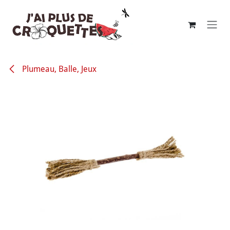
Se rendre au contenu
Plumeau, Balle, Jeux