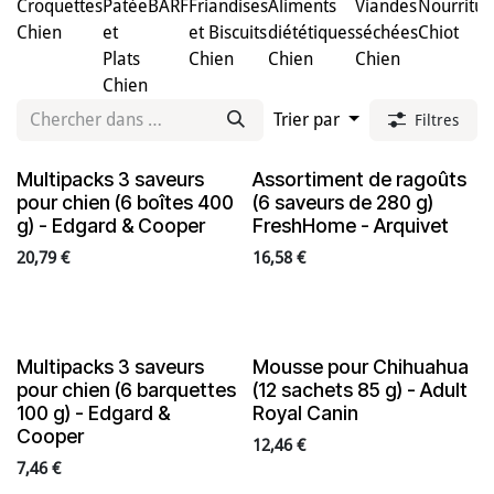
Croquettes
Patée
BARF
Friandises
Aliments
Viandes
Nourritur
Chien
et
et Biscuits
diététiques
séchées
Chiot
Plats
Chien
Chien
Chien
Chien
Trier par
Filtres
Multipacks 3 saveurs
Assortiment de ragoûts
pour chien (6 boîtes 400
(6 saveurs de 280 g)
g) - Edgard & Cooper
FreshHome - Arquivet
20,79
€
16,58
€
Multipacks 3 saveurs
Mousse pour Chihuahua
pour chien (6 barquettes
(12 sachets 85 g) - Adult
100 g) - Edgard &
Royal Canin
Cooper
12,46
€
7,46
€