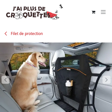
Se rendre au contenu
Filet de protection