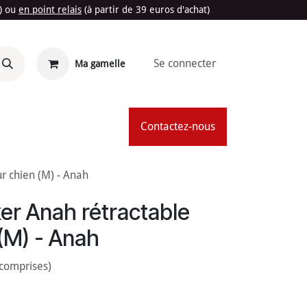
t) ou
en point relais
(à partir de 39 euros d'achat)
Se connecter
Ma gamelle
'Été
Contactez-nous
ur chien (M) - Anah
ker Anah rétractable
(M) - Anah
 comprises)