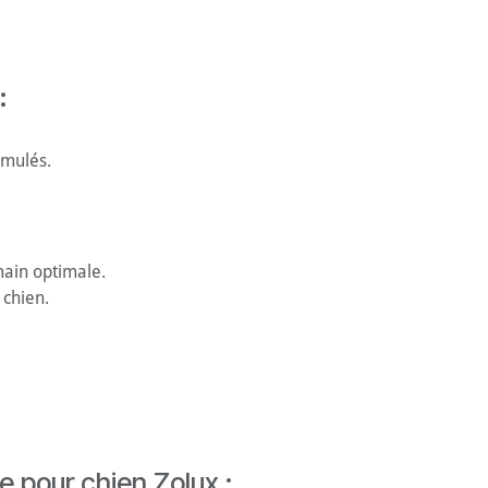
:
umulés.
ain optimale.
 chien.
e pour chien Zolux :