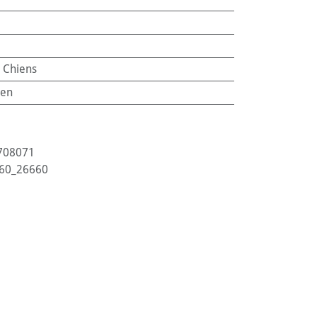
:
Chiens
en
708071
60_26660