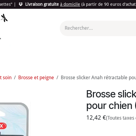
quettes"
|
Livraison gratuite
à domicile
(à partir de 90 euros d'acha
utés
Promotions
Le "Made in France"
Le "Bio"
c'est l
t soin
Brosse et peigne
Brosse slicker Anah rétractable po
Brosse slic
pour chien 
12,42
€
(Toutes taxes