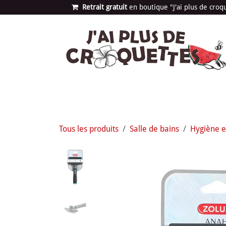
Se rendre au contenu
Retrait gratuit
en bou​​​​​​tique "J'ai plus de cro
Les univers
Nouvea
Tous les produits
Salle de bains
Hygiène e