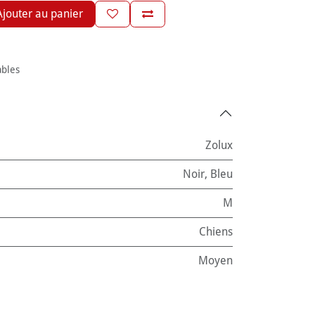
jouter au panier
ables
Zolux
Noir
,
Bleu
M
Chiens
Moyen