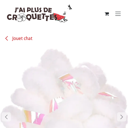
Se rendre au contenu
Jouet chat