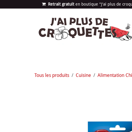
Se rendre au contenu
Retrait gratuit
en bou​​​​​​tique "J'ai plus de cro
Les univers
Nouvea
Tous les produits
Cuisine
Alimentation Ch