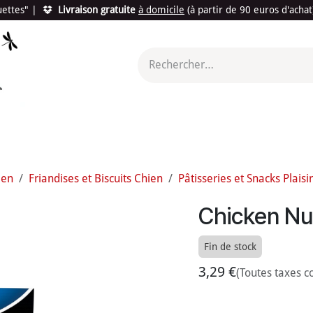
quettes"
|
Livraison gratuite
à domicile
(à partir de 90 euros d'acha
utés
Promotions
Le "Made in France"
Le "Bio"
c'est l
ien
Friandises et Biscuits Chien
Pâtisseries et Snacks Plaisir
Chicken Nug
Fin de stock
3,29
€
(Toutes taxes c