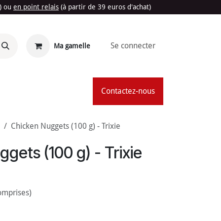
t) ou
en point relais
(à partir de 39 euros d'achat)
Se connecter
Ma gamelle
'Été
Contactez-nous
Chicken Nuggets (100 g) - Trixie
gets (100 g) - Trixie
omprises)