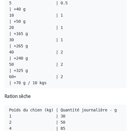
5                   | 0.5                                 
| +40 g

10                  | 1                                   
| +50 g

20                  | 1                                   
| +165 g

30                  | 1                                   
| +265 g

40                  | 2                                   
| +240 g

50                  | 2                                   
| +325 g

60+                 | 2                                   
Ration sèche
Poids du chien (kg) | Quantité journalière - g

1                   | 30

2                   | 50

4                   | 85
