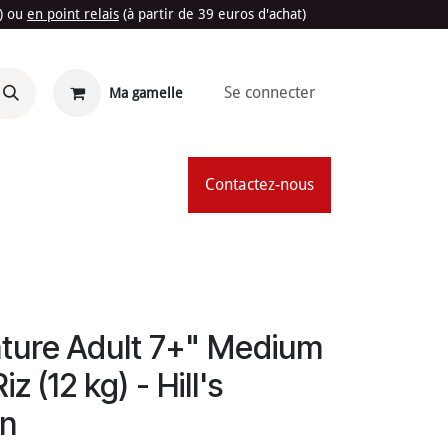
t) ou
en point relais
(à partir de 39 euros d'achat)
Se connecter
Ma gamelle
'Été
Contactez-nous
ture Adult 7+" Medium
z (12 kg) - Hill's
an