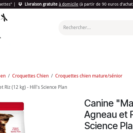
quettes"
|
Livraison gratuite
à domicile
(à partir de 90 euros d'acha
utés
Promotions
Le "Made in France"
Le "Bio"
c'est l
ien
Croquettes Chien
Croquettes chien mature/sénior
iz (12 kg) - Hill's Science Plan
Canine "Ma
Agneau et Ri
Science Pl