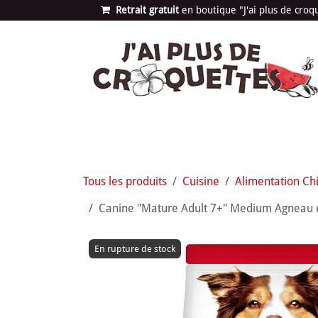
Se rendre au contenu
Retrait gratuit
en bou​​​​​​tique "J'ai plus de cro
Les univers
Nouvea
Tous les produits
Cuisine
Alimentation Ch
Canine "Mature Adult 7+" Medium Agneau et R
En rupture de stock