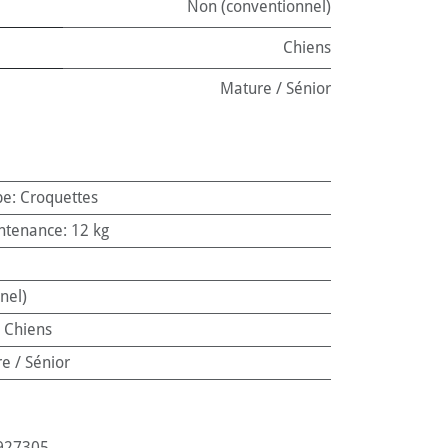
Non (conventionnel)
Chiens
Mature / Sénior
pe
:
Croquettes
ntenance
:
12 kg
nel)
:
Chiens
e / Sénior
927305