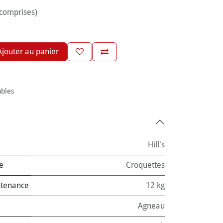
 comprises)
jouter au panier
ables
Hill's
e
Croquettes
ntenance
12 kg
Agneau