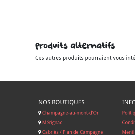
Produits alternatifs
Ces autres produits pourraient vous int
NOS B
OUTIQUES
INF
Champagne-au-mont-d'Or
Politi
Mérignac
Condi
Cabriès / Plan de Campagne
Menti