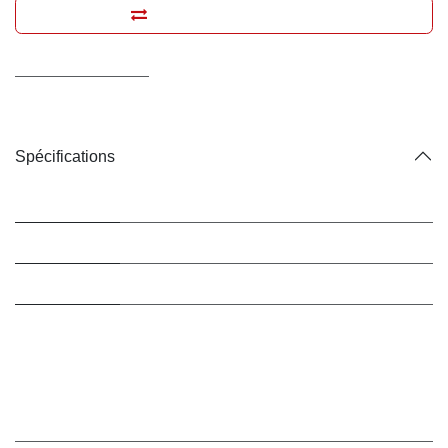
Ajouter pour comparer
Conditions générales
Livraison : 2-3 jours ouvrables
Spécifications
Marque
Wouapy
Matière
Carton
Couleur
Rouge
Animal de
Chats
destination
Marque
:
Wouapy