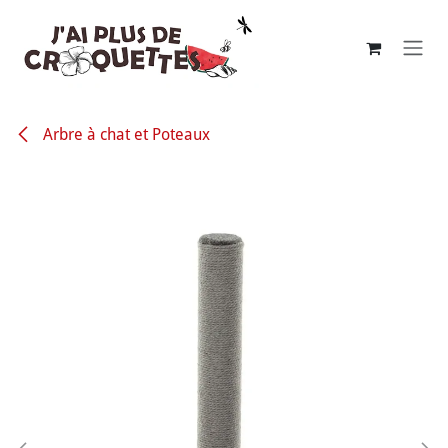
Se rendre au contenu
Arbre à chat et Poteaux