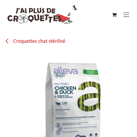
Se rendre au contenu
Croquettes chat stérilisé