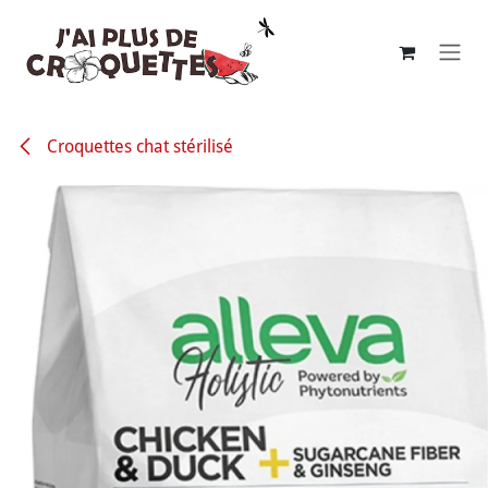
Se rendre au contenu
Croquettes chat stérilisé