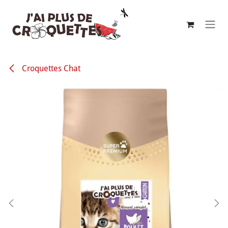
Se rendre au contenu
Croquettes Chat