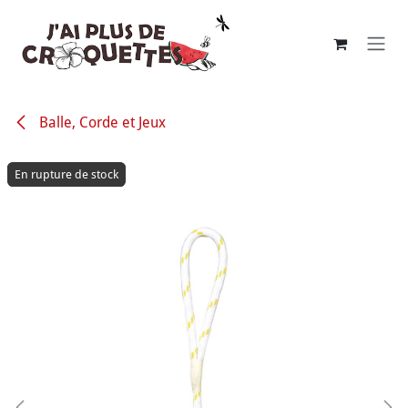
Se rendre au contenu
Balle, Corde et Jeux
En rupture de stock
En rupture de stock