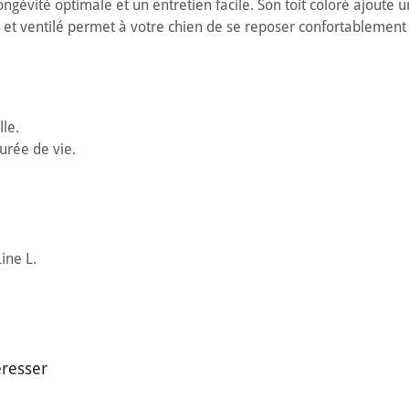
ongévité optimale et un entretien facile. Son toit coloré ajoute
x et ventilé permet à votre chien de se reposer confortablement 
le.
urée de vie.
ine L.
éresser