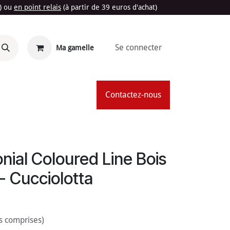
t) ou
en point relais
(à partir de 39 euros d'achat)
Se connecter
Ma gamelle
'Été
Contactez-nous
nial Coloured Line Bois
 - Cucciolotta
s comprises)