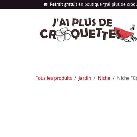
Se rendre au contenu
Retrait gratuit
en bou​​​​​​tique "J'ai plus de cro
Les univers
Nouvea
Tous les produits
Jardin
Niche
Niche "Co