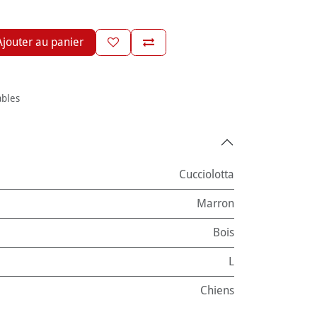
jouter au panier
ables
Cucciolotta
Marron
Bois
L
Chiens