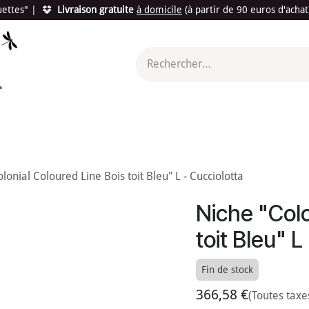
quettes"
|
Livraison gratuite
à domicile
(à partir de 90 euros d'acha
utés
Promotions
Le "Made in France"
Le "Bio"
c'est l
lonial Coloured Line Bois toit Bleu" L - Cucciolotta
Niche "Colo
toit Bleu" L
Fin de stock
366,58
€
(Toutes taxe