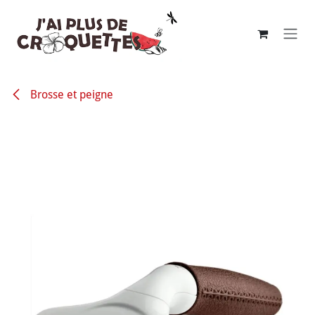
Se rendre au contenu
Brosse et peigne