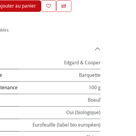
jouter au panier
ables
Edgard & Cooper
e
Barquette
ntenance
100 g
Boeuf
Oui (biologique)
Eurofeuille (label bio européen)