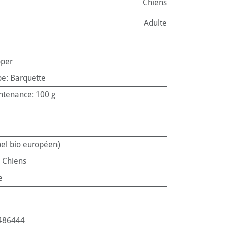
Chiens
Adulte
oper
pe
:
Barquette
ntenance
:
100 g
bel bio européen)
:
Chiens
e
486444