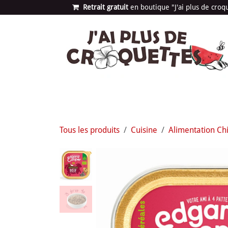
Se rendre au contenu
Retrait gratuit
en bou​​​​​​tique "J'ai plus de cro
Les univers
Nouvea
Tous les produits
Cuisine
Alimentation Ch