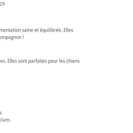
29
entation saine et équilibrée. Elles
 compagnon !
s. Elles sont parfaites pour les chiens
s.
lcium.