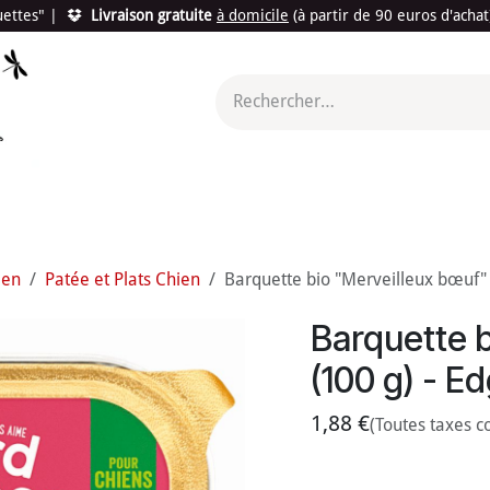
quettes"
|
Livraison gratuite
à domicile
(à partir de 90 euros d'acha
utés
Promotions
Le "Made in France"
Le "Bio"
c'est l
ien
Patée et Plats Chien
Barquette bio "Merveilleux bœuf" 
Barquette 
(100 g) - E
1,88
€
(Toutes taxes c