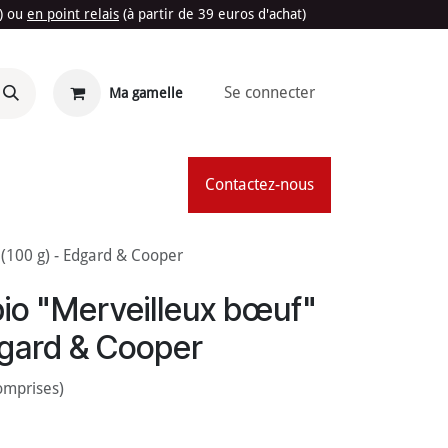
t) ou
en point relais
(à partir de 39 euros d'achat)
Se connecter
Ma gamelle
'Été
Contactez-nous
(100 g) - Edgard & Cooper
bio "Merveilleux bœuf"
dgard & Cooper
omprises)