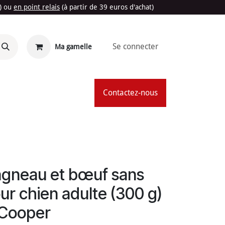
t) ou
en point relais
(à partir de 39 euros d'achat)
Se connecter
Ma gamelle
'Été
Contactez-nous
agneau et bœuf sans
ur chien adulte (300 g)
 Cooper