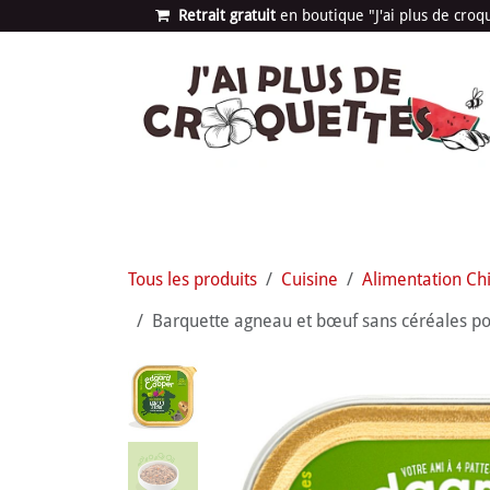
Se rendre au contenu
Retrait gratuit
en bou​​​​​​tique "J'ai plus de cro
Les univers
Nouvea
Tous les produits
Cuisine
Alimentation Ch
Barquette agneau et bœuf sans céréales pou