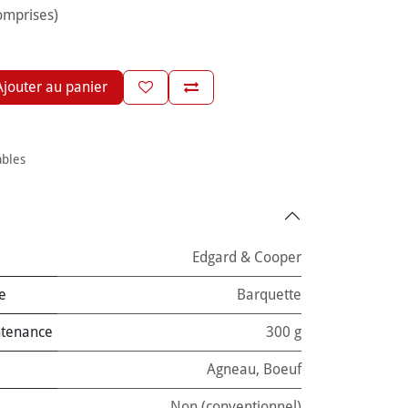
omprises)
jouter au panier
ables
Edgard & Cooper
e
Barquette
ntenance
300 g
Agneau
,
Boeuf
Non (conventionnel)