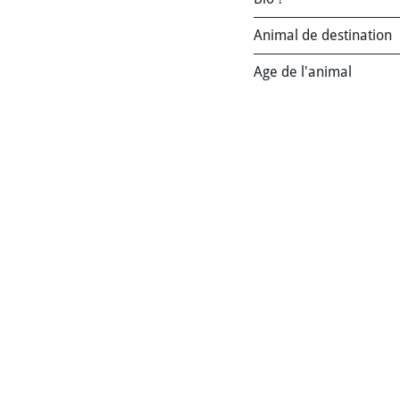
Animal de destination
Age de l'animal
Marque
:
Edgard & Co
Conditionnement / Ty
Conditionnement / Co
Saveur
:
Agneau
,
Boeu
Bio ?
:
Non (convention
Animal de destination
Age de l'animal
:
Adult
Code-barres:
5425039