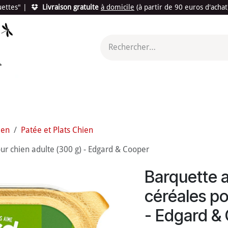
quettes"
|
Livraison gratuite
à domicile
(à partir de 90 euros d'acha
utés
Promotions
Le "Made in France"
Le "Bio"
c'est l
ien
Patée et Plats Chien
r chien adulte (300 g) - Edgard & Cooper
Barquette 
céréales po
- Edgard &