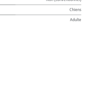
Chiens
Adulte
oper
pe
:
Barquette
ntenance
:
300 g
f
nel)
:
Chiens
e
484402