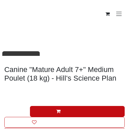
Se rendre au contenu
Croquettes chien mature/sénior
En rupture de stock
Canine "Mature Adult 7+" Medium
Poulet (18 kg) - Hill's Science Plan
89,96
€
(Toutes taxes comprises)
Ajouter au panier
Ajouter à la liste de souhaits