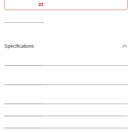
Ajouter pour comparer
Conditions générales
Livraison : 2-3 jours ouvrables
Spécifications
Marque
Hill's
Conditionnement
Croquettes
/ Type
Conditionnement
18 kg
/ Contenance
Saveur
Poulet
Bio ?
Non (conventionnel)