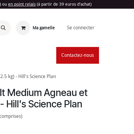
t) ou
en point relais
(à partir de 39 euros d'achat)
Se connecter
Ma gamelle
'Été
Contactez-nous
5 kg) - Hill's Science Plan
lt Medium Agneau et
 - Hill's Science Plan
 comprises)