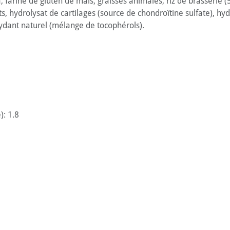
farine de gluten de maïs, graisses animales, riz de brasserie (5 
s, hydrolysat de cartilages (source de chondroïtine sulfate), h
ydant naturel (mélange de tocophérols).
): 1.8