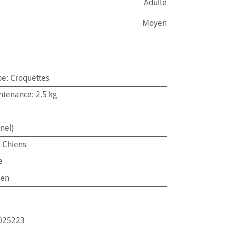
Adulte
Moyen
pe
:
Croquettes
ntenance
:
2.5 kg
nel)
:
Chiens
e
en
025223