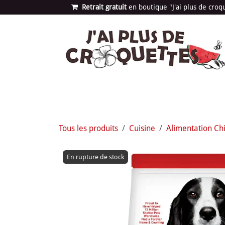
Se rendre au contenu
Retrait gratuit
en bou​​​​​​tique "J'ai plus de cro
Les univers
Nouvea
Tous les produits
Cuisine
Alimentation Ch
En rupture de stock