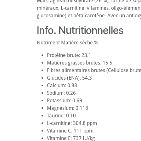
Maïs, agneau déshydraté (26 %), farine de soja, 
minéraux, L-carnitine, vitamines, oligo-élément
glucosamine) et bêta-carotène. Avec un antiox
Info. Nutritionnelles
Nutriment Matière sèche %
Protéine brute: 23.1
Matières grasses brutes: 15.5
Fibres alimentaires brutes (Cellulose brute
Glucides (ENA): 54.3
Calcium: 0.88
Sodium: 0.26
Potassium: 0.69
Magnésium: 0.118
Taurine: 0.10
L-carnitine: 304.8 ppm
Vitamine C: 111 ppm
Vitamine E: 737 IU/kg