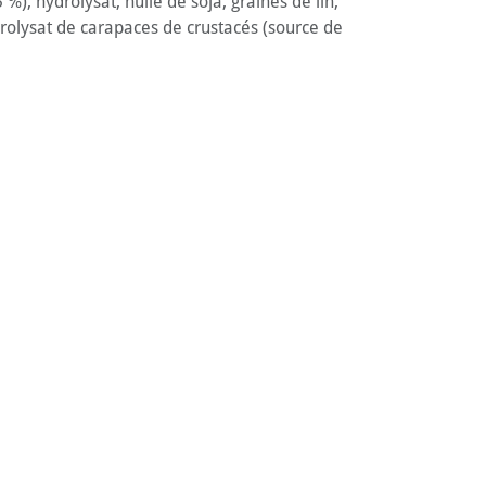
%), hydrolysat, huile de soja, graines de lin,
ydrolysat de carapaces de crustacés (source de