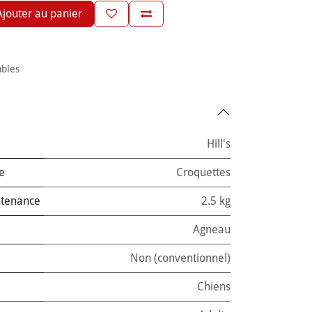
jouter au panier
ables
Hill's
e
Croquettes
ntenance
2.5 kg
Agneau
Non (conventionnel)
Chiens