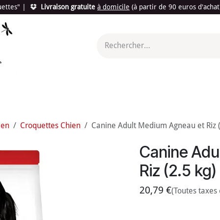
quettes"
|
Livraison gratuite
à domicile
(à partir de 90 euros d'acha
utés
Promotions
Le "Made in France"
Le "Bio"
c'est l
ien
Croquettes Chien
Canine Adult Medium Agneau et Riz (2.
Canine Adu
Riz (2.5 kg)
20,79
€
(Toutes taxes