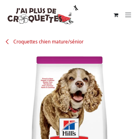
Se rendre au contenu
Croquettes chien mature/sénior