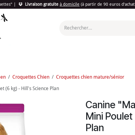
quettes"
|
Livraison gratuite
à domicile
(à partir de 90 euros d'acha
utés
Promotions
Le "Made in France"
Le "Bio"
c'est l
ien
Croquettes Chien
Croquettes chien mature/sénior
 (6 kg) - Hill's Science Plan
Canine "Mat
Mini Poulet 
Plan