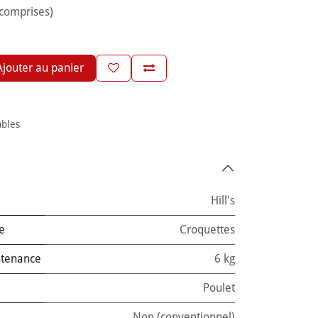
 comprises)
jouter au panier
ables
Hill's
e
Croquettes
ntenance
6 kg
Poulet
Non (conventionnel)