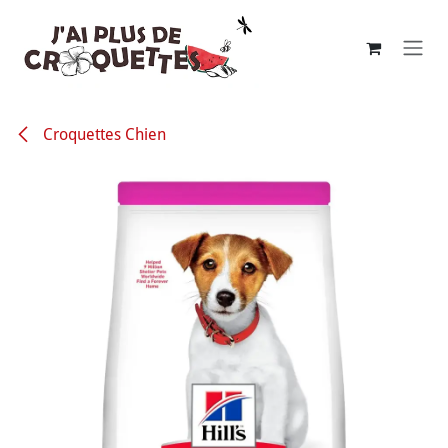
Se rendre au contenu
Croquettes Chien