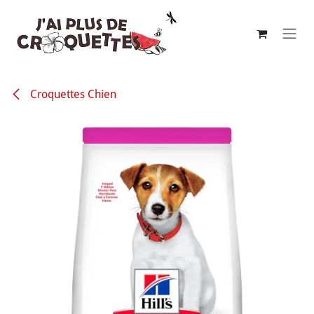
Se rendre au contenu
Croquettes Chien