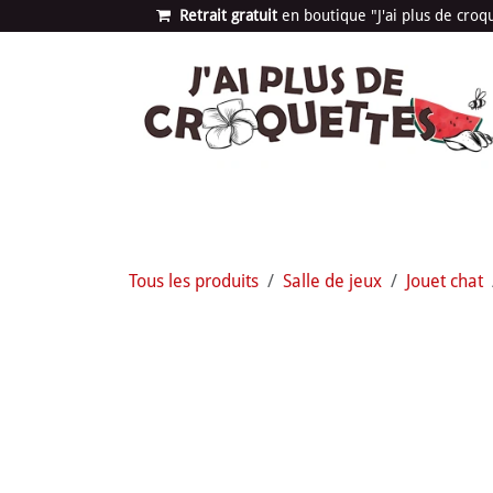
Se rendre au contenu
Retrait gratuit
en bou​​​​​​tique "J'ai plus de cro
Les univers
Nouvea
Tous les produits
Salle de jeux
Jouet chat