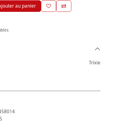
jouter au panier
ables
Trixie
458014
5