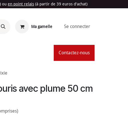
t) ou
en point relais
(à partir de 39 euros d'achat)
Se connecter
Ma gamelle
'Été
Contactez-nous
ixie
ouris avec plume 50 cm
omprises)