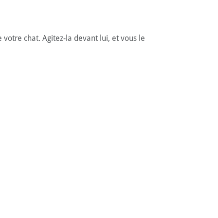
votre chat. Agitez-la devant lui, et vous le
eux de votre chat pour capter son attention,
 face aux assauts répétés d'un chat joueur,