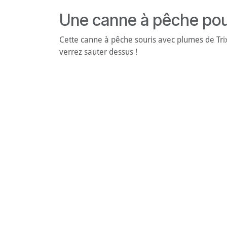
Une canne à pêche pour 
Cette canne à pêche souris avec plumes de Trixie
verrez sauter dessus !
Caractéristiques techn
Dimensions :
50 cm
Matières :
plastique et polyester (plumes)
Contenu :
souris avec plumes attachée à l
Un moment de complici
Ce jouet se prête particulièrement bien aux ses
puis levez-la avant qu'il ne l'attrape, pour un 
Une bonne résistance p
Grâce à sa conception en plastique robuste, la