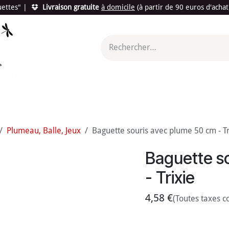
quettes"
|
Livraison gratuite
à domicile
(à partir de 90 euros d'acha
utés
Promotions
Le "Made in France"
Le "Bio"
c'est l
Plumeau, Balle, Jeux
Baguette souris avec plume 50 cm - Tr
Baguette s
- Trixie
4,58
€
(Toutes taxes c