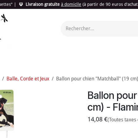
quettes"
|
Livraison gratuite
à domicile
(à partir de 90 euros d'acha
utés
Promotions
Le "Made in France"
Le "Bio"
c'est l
Balle, Corde et Jeux
Ballon pour chien "Matchball" (19 cm)
Ballon pour
cm) - Flam
14,08
€
(Toutes taxes