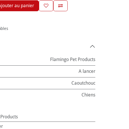
jouter au panier
ables
Flamingo Pet Products
A lancer
Caoutchouc
Chiens
 Products
er