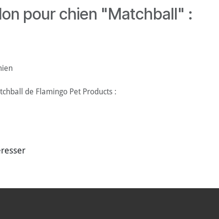
lon pour chien "Matchball" :
hien
chball de Flamingo Pet Products :
éresser