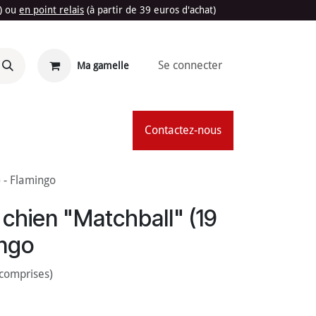
t) ou
en point relais
(à partir de 39 euros d'achat)
Se connecter
Ma gamelle
'Été
Contactez-nous
 - Flamingo
 chien "Matchball" (19
ingo
 comprises)