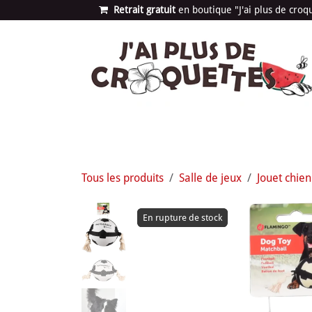
Se rendre au contenu
Retrait gratuit
en bou​​​​​​tique "J'ai plus de cro
Les univers
Nouvea
Tous les produits
Salle de jeux
Jouet chien
En rupture de stock
En rupture de stock