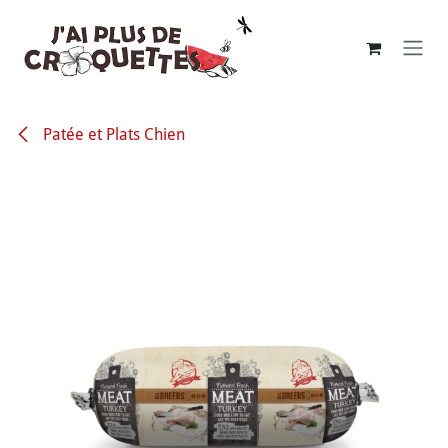
Se rendre au contenu
Patée et Plats Chien