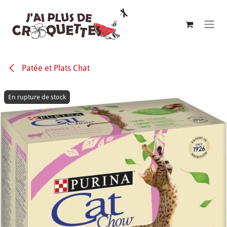
Se rendre au contenu
Patée et Plats Chat
En rupture de stock