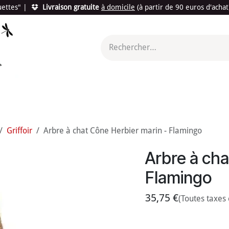
quettes"
|
Livraison gratuite
à domicile
(à partir de 90 euros d'acha
utés
Promotions
Le "Made in France"
Le "Bio"
c'est l
Griffoir
Arbre à chat Cône Herbier marin - Flamingo
Arbre à cha
Flamingo
35,75
€
(Toutes taxes