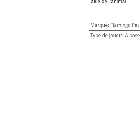
Taille de l'animal
Marque
:
Flamingo Pet
Type de jouets
:
A pose
Matière
:
Jonc
Couleur
:
Marron
Animal de destination
Taille
:
50 cm
Taille de l'animal
:
Très
Code-barres:
5400585
Référence interne:
124