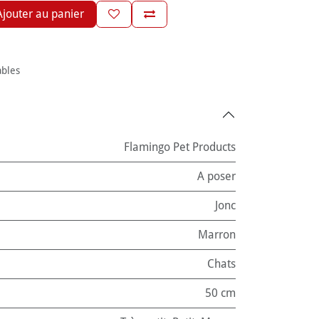
jouter au panier
ables
Flamingo Pet Products
A poser
Jonc
Marron
Chats
50 cm