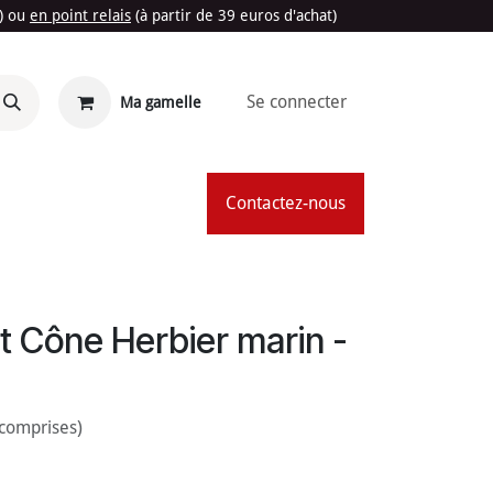
t) ou
en point relais
(à partir de 39 euros d'achat)
Se connecter
Ma gamelle
'Été
Contactez-nous
t Cône Herbier marin -
 comprises)