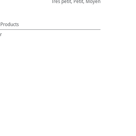
Très petit
,
Petit
,
Moyen
 Products
r
:
Chats
 petit
,
Petit
,
Moyen
094961
55