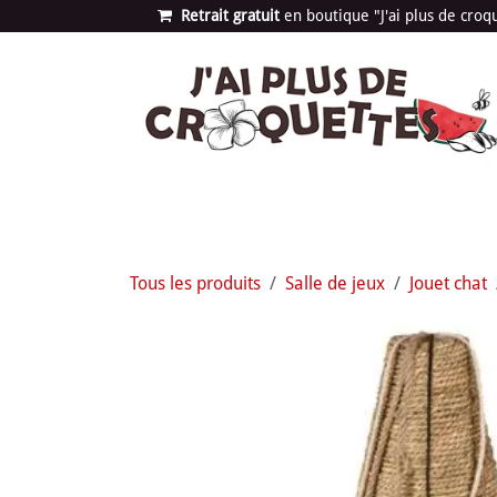
Se rendre au contenu
Retrait gratuit
en bou​​​​​​tique "J'ai plus de cro
Les univers
Nouvea
Tous les produits
Salle de jeux
Jouet chat