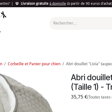
quettes"
|
Livraison gratuite
à domicile
(à partir de 90 euros d'acha
utés
Promotions
Le "Made in France"
Le "Bio"
c'est l
en
Corbeille et Panier pour chien
Abri douillet "Livia" taupe/
Abri douill
(Taille 1) - T
35,75
€
(Toutes taxes