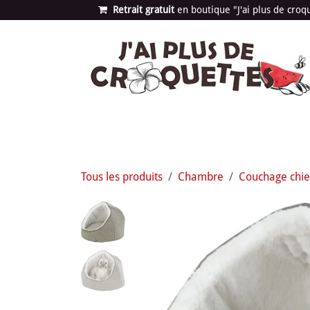
Se rendre au contenu
Retrait gratuit
en bou​​​​​​tique "J'ai plus de cro
Les univers
Nouvea
Tous les produits
Chambre
Couchage chi