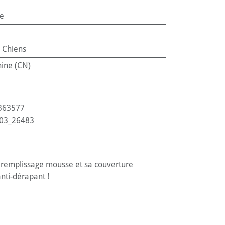
e
:
Chiens
ine (CN)
363577
03_26483
 Le remplissage mousse et sa couverture
anti-dérapant !