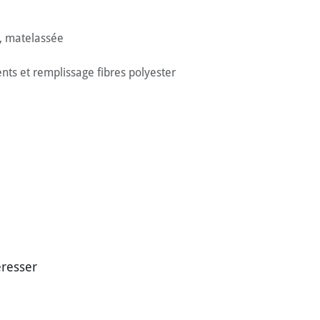
r, matelassée
ents et remplissage fibres polyester
éresser