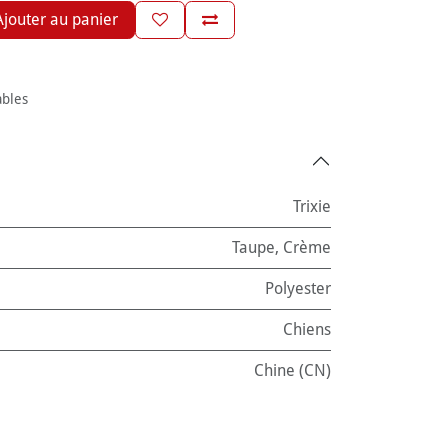
jouter au panier
ables
Trixie
Taupe
,
Crème
Polyester
Chiens
Chine (CN)