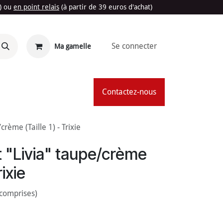
t) ou
en point relais
(à partir de 39 euros d'achat)
Se connecter
Ma gamelle
'Été
Contactez-nous
crème (Taille 1) - Trixie
et "Livia" taupe/crème
rixie
 comprises)