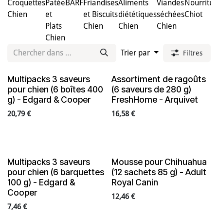
Croquettes
Patée
BARF
Friandises
Aliments
Viandes
Nourritur
Chien
et
et Biscuits
diététiques
séchées
Chiot
Plats
Chien
Chien
Chien
Chien
Trier par
Filtres
Multipacks 3 saveurs
Assortiment de ragoûts
pour chien (6 boîtes 400
(6 saveurs de 280 g)
g) - Edgard & Cooper
FreshHome - Arquivet
20,79
€
16,58
€
Multipacks 3 saveurs
Mousse pour Chihuahua
pour chien (6 barquettes
(12 sachets 85 g) - Adult
100 g) - Edgard &
Royal Canin
Cooper
12,46
€
7,46
€