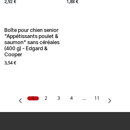
2,92
€
1,88
€
Boîte pour chien senior
"Appétissants poulet &
saumon" sans céréales
(400 g) - Edgard &
Cooper
3,54
€
1
2
3
4
…
11