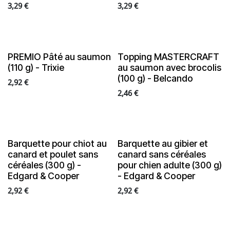
3,29
€
3,29
€
PREMIO Pâté au saumon
Topping MASTERCRAFT
(110 g) - Trixie
au saumon avec brocolis
(100 g) - Belcando
2,92
€
2,46
€
Barquette pour chiot au
Barquette au gibier et
canard et poulet sans
canard sans céréales
céréales (300 g) -
pour chien adulte (300 g)
Edgard & Cooper
- Edgard & Cooper
2,92
€
2,92
€