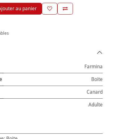
jouter au panier
ables
Farmina
e
Boite
Canard
Adulte
pe
:
Boite