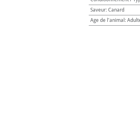
Saveur
:
Canard
Age de l'animal
:
Adult
Code-barres:
8606014
Référence interne:
121
éresser