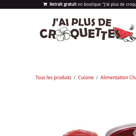
Se rendre au contenu
Retrait gratuit
en bou​​​​​​tique "J'ai plus de cro
Les univers
Nouvea
Tous les produits
Cuisine
Alimentation Ch