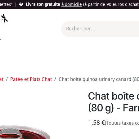
quettes"
|
Livraison gratuite
à domicile
(à partir de 90 euros d'acha
utés
Promotions
Le "Made in France"
Le "Bio"
c'est l
at
Patée et Plats Chat
Chat boîte quinoa urinary canard (80
Chat boîte 
(80 g) - Fa
1,58
€
(Toutes taxes c