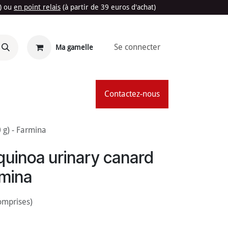
t) ou
en point relais
(à partir de 39 euros d'achat)
Se connecter
Ma gamelle
'Été
Contactez-nous
 g) - Farmina
quinoa urinary canard
rmina
omprises)