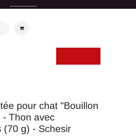
t) ou
en point relais
(à partir de 39 euros d'achat)
Se connecter
Ma gamelle
l'Été
Contactez-nous
tée pour chat "Bouillon
" - Thon avec
 (70 g) - Schesir