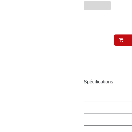
Fin de stock
1,58
€
(Toutes taxes 
A
Conditions générales
Livraison : 2-3 jours ouvr
Spécifications
Marque
Conditionnement / Typ
Conditionnement / Co
Saveur