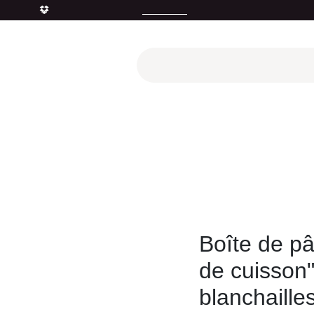
quettes"
|
Livraison gratuite
à domicile
(à partir de 90 euros d'acha
utés
Promotions
Le "Made in France"
Le "Bio"
c'est 
at
Patée et Plats Chat
n" - Thon avec blanchailles (70 g) - Schesir
Boîte de pâ
de cuisson
blanchailles